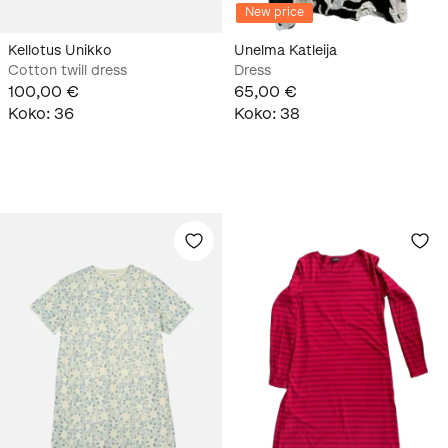
New price
Kellotus Unikko
Unelma Katleija
Cotton twill dress
Dress
100,00 €
65,00 €
Koko
:
36
Koko
:
38