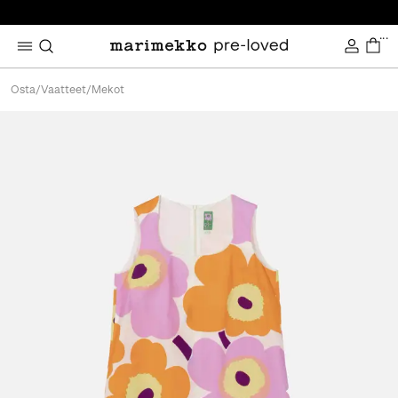
...
Osta
/
Vaatteet
/
Mekot