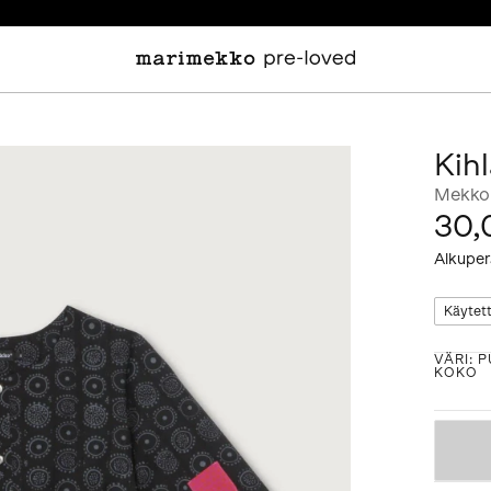
Kih
Mekko
30,
Alkuper
Käytet
VÄRI
:
P
KOKO