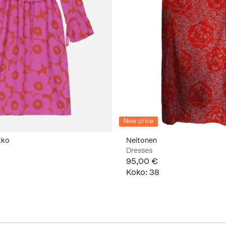
New price
kko
Neitonen
Dresses
95,00 €
Koko
:
38