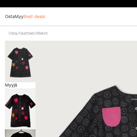
Osta
Myy
Best deals
Osta
/
Vaatteet
/
Mekot
Myyjä