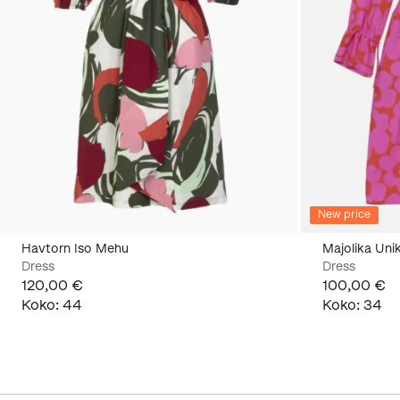
New price
Havtorn Iso Mehu
Majolika Uni
Dress
Dress
120,00 €
100,00 €
Koko
:
44
Koko
:
34