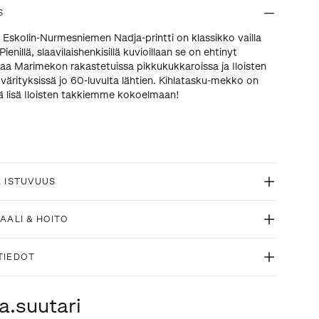
S
Eskolin-Nurmesniemen Nadja-printti on klassikko vailla
Pienillä, slaavilaishenkisillä kuvioillaan se on ehtinyt
taa Marimekon rakastetuissa pikkukukkaroissa ja Iloisten
 värityksissä jo 60-luvulta lähtien. Kihlatasku-mekko on
vä lisä Iloisten takkiemme kokoelmaan!
& ISTUVUUS
AALI & HOITO
TIEDOT
a.suutari