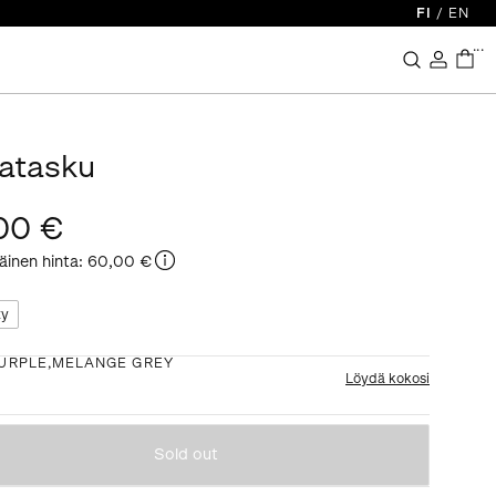
FI
/
EN
...
latasku
00 €
äinen hinta
:
60,00 €
ty
URPLE,MELANGE GREY
Löydä kokosi
Sold out