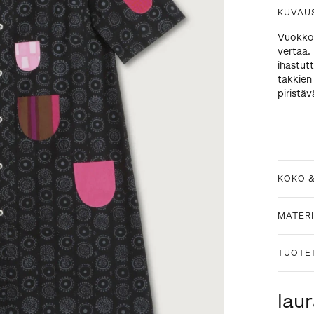
KUVAU
Vuokko 
vertaa. 
ihastut
takkien
piristä
KOKO 
MATERI
TUOTE
laur