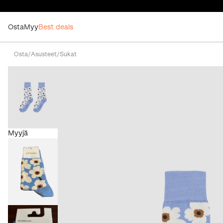
Osta
Myy
Best deals
Osta
/
Asusteet
/
Sukat
Myyjä