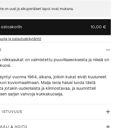
te on uusi ja alkuperäiset laput ovat mukana.
 ostoskoriin
10,00 €
suoja ja palautuskäytäntö
S
a-nilkkasukat on valmistettu puuvillaseoksesta ja niissä on
kuosi.
syntyi vuonna 1964, aikana, jolloin kukat eivät kuuluneet
on kuviomaailmaan. Maija Isola halusi luoda tästä
 jotakin uudenlaista ja kiinnostavaa, ja suunnitteli
sen sarjan vahvoja kukkakuoseja.
& ISTUVUUS
AALI & HOITO