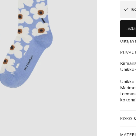
Tuo
Lisää
Ostajan 
KUVAU
Kirmaill
Unikko-
Unikko 
Marimek
teemasta
kokonai
KOKO 
MATERI