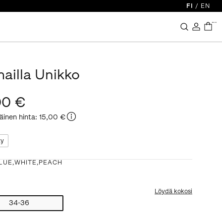
FI
/
EN
...
mailla Unikko
00 €
äinen hinta
:
15,00 €
ty
LUE,WHITE,PEACH
Löydä kokosi
34-36