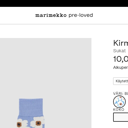
Kir
Sukat
10,
Alkuper
Käytet
VÄRI
:
B
KOKO