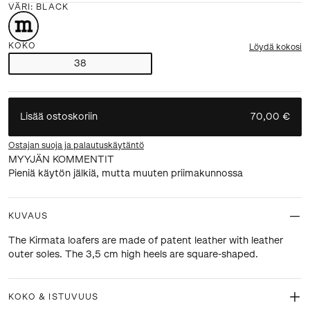
VÄRI
:
BLACK
KOKO
Löydä kokosi
38
Lisää ostoskoriin
70,00 €
Ostajan suoja ja palautuskäytäntö
MYYJÄN KOMMENTIT
Pieniä käytön jälkiä, mutta muuten priimakunnossa
KUVAUS
The Kirmata loafers are made of patent leather with leather
outer soles. The 3,5 cm high heels are square-shaped.
KOKO & ISTUVUUS