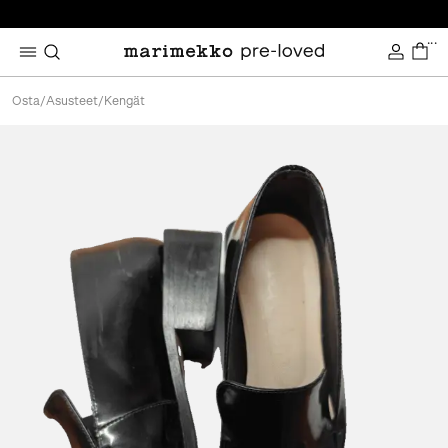
...
Osta
/
Asusteet
/
Kengät