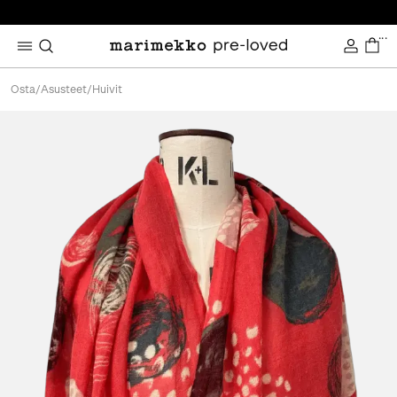
...
Osta
/
Asusteet
/
Huivit