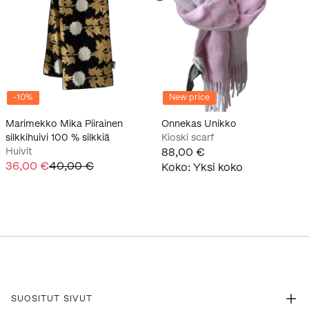
-
10
%
New price
Marimekko Mika Piirainen
Onnekas Unikko
silkkihuivi 100 % silkkiä
Kioski scarf
Huivit
88,00 €
36,00 €
40,00 €
Koko
:
Yksi koko
SUOSITUT SIVUT