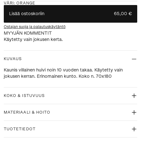
VÄRI
:
ORANGE
Lisää ostoskoriin
65,00 €
Ostajan suoja ja palautuskäytäntö
MYYJÄN KOMMENTIT
Käytetty vain jokusen kerta.
KUVAUS
Kaunis villainen huivi noin 10 vuoden takaa. Käytetty vain
jokusen kerran. Erinomainen kunto. Koko n. 70x180
KOKO & ISTUVUUS
MATERIAALI & HOITO
TUOTETIEDOT