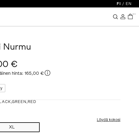
FI
/
EN
...
li Nurmu
00 €
äinen hinta
:
165,00 €
ty
LACK,GREEN,RED
Löydä kokosi
XL