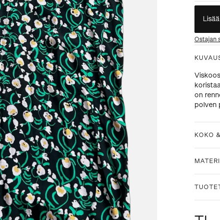
Lisää
Ostajan 
KUVAU
Viskoos
korista
on renno
polven 
KOKO 
MATERI
TUOTE