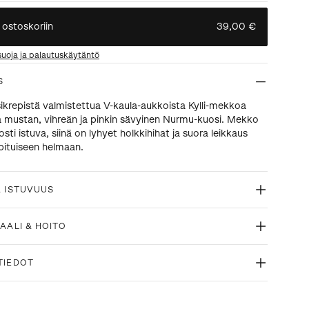
 ostoskoriin
39,00 €
suoja ja palautuskäytäntö
S
ikrepistä valmistettua V-kaula-aukkoista Kylli-mekkoa
a mustan, vihreän ja pinkin sävyinen Nurmu-kuosi. Mekko
sti istuva, siinä on lyhyet holkkihihat ja suora leikkaus
pituiseen helmaan.
& ISTUVUUS
AALI & HOITO
TIEDOT