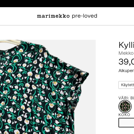
Kyl
Mekko
39,
Alkuper
Käytet
VÄRI
:
B
KOKO