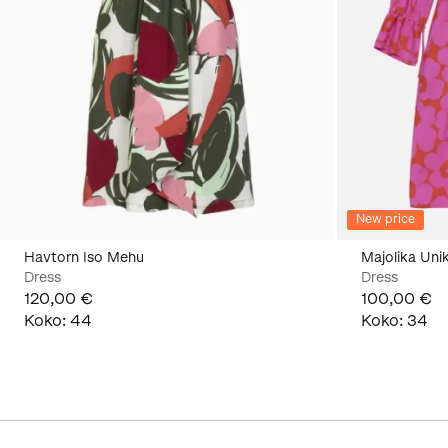
New price
Havtorn Iso Mehu
Majolika Uni
Dress
Dress
120,00 €
100,00 €
Koko
:
44
Koko
:
34