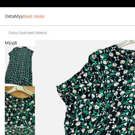
Osta
Myy
Best deals
Osta
/
Vaatteet
/
Mekot
Myyjä