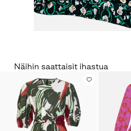
Näihin saattaisit ihastua