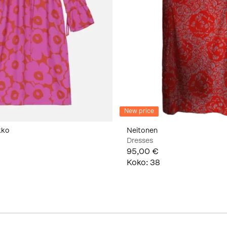
New price
kko
Neitonen
Dresses
95,00 €
Koko
:
38