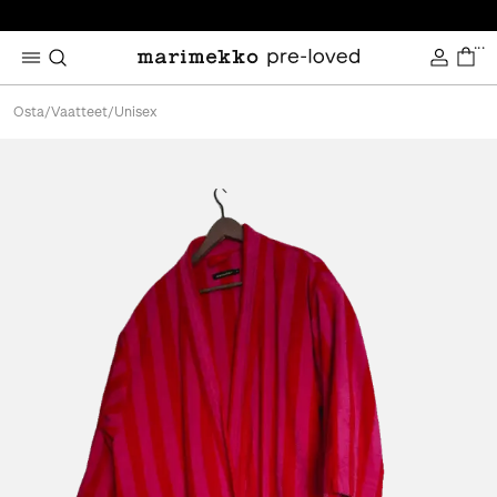
...
Osta
/
Vaatteet
/
Unisex