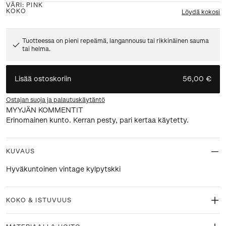
VÄRI
:
PINK
KOKO
Löydä kokosi
Tuotteessa on pieni repeämä, langannousu tai rikkinäinen sauma
tai helma.
Lisää ostoskoriin
56,00 €
Ostajan suoja ja palautuskäytäntö
MYYJÄN KOMMENTIT
Erinomainen kunto. Kerran pesty, pari kertaa käytetty.
KUVAUS
Hyväkuntoinen vintage kylpytskki
KOKO & ISTUVUUS