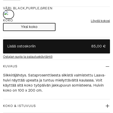
VÄRI
:
BLACK,PURPLE,GREEN
KOKO
Löydä kokosi
Yksi koko
Lisää ostoskoriin
85,00 €
Ostajan suoja ja palautuskäytäntö
KUVAUS
Silkkiräjähdys. Sataprosenttisesta silkistä valmistettu Laava-
huivi näyttää upealta ja tuntuu miellyttävältä kaulassa. Voit
käyttää sitä koko työpäivän jakkupuvun somisteena. Huivin
koko on 100 x 200 cm.
KOKO & ISTUVUUS