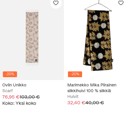
-
20
%
-
20
%
Ovlin Unikko
Marimekko Mika Piirainen
Scarf
silkkihuivi 100 % silkkiä
76,95 €
103,00 €
Huivit
32,40 €
40,00 €
Koko
:
Yksi koko