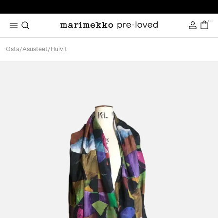
...
Osta
/
Asusteet
/
Huivit