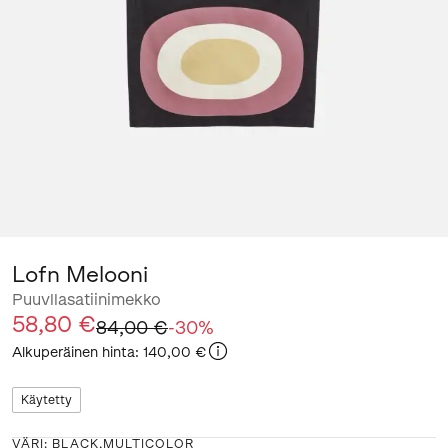
Lofn Melooni
Puuvllasatiinimekko
58,80 €
84,00 €
-
30
%
Alkuperäinen hinta
:
140,00 €
Käytetty
VÄRI
:
BLACK,MULTICOLOR