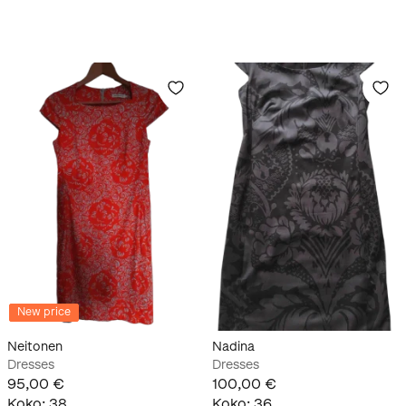
New price
Neitonen
Nadina
Dresses
Dresses
95,00 €
100,00 €
Koko
:
38
Koko
:
36