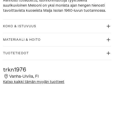
Rennosti toteutettu, luonnonmuotoja tyylittelevä
suurikuvioinen Melooni on yksi monista ajan hengen hienosti
tavoittavista kuoseista Maija Isolan 1960-luvun tuotannossa.
KOKO & ISTUVUUS
MATERIAALI & HOITO
TUOTETIEDOT
trkn1976
Vanha-Ulvila
,
FI
Katso kaikki tämän myyjän tuotteet