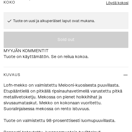
KOKO
Löydä kokosi
Tuote on uusi ja alkuperäiset laput ovat mukana.
Sold out
MYYJÄN KOMMENTIT
Tuote on käyttämätön. Se on reilua kokoa.
KUVAUS
Lofn-mekko on valmistettu Melooni-kuosisesta puuvillasta.
Etupääntiellä on pitkällä ripsinauhavetimellä varustettu pitkä
metallivetoketju. Mekossa on pienet holkkihihat ja
sivusaumataskut. Mekko on kokonaan vuoritettu.
Suoralinjaisessa mekossa on rento istuvuus.
Tuote on valmistettu 98-prosenttisesti luomupuuvillasta.