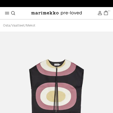
...
Osta
/
Vaatteet
/
Mekot