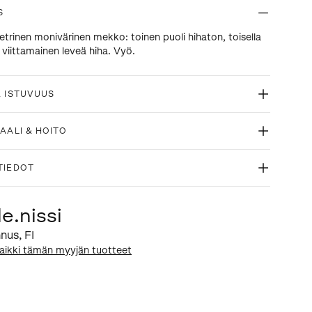
S
rinen monivärinen mekko: toinen puoli hihaton, toisella
 viittamainen leveä hiha. Vyö.
& ISTUVUUS
AALI & HOITO
TIEDOT
e.nissi
nus
,
FI
aikki tämän myyjän tuotteet