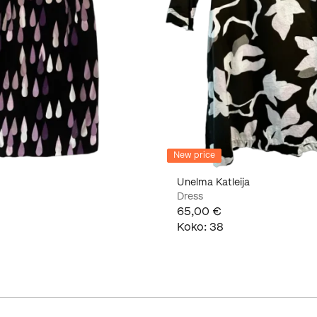
New price
Unelma Katleija
Dress
65,00 €
Koko
:
38