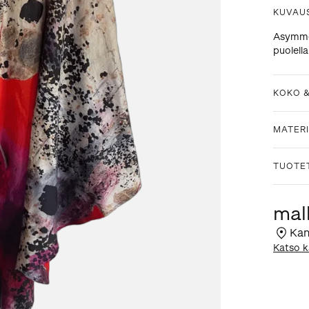
KUVAU
Asymmet
puolella
KOKO 
MATERI
TUOTE
mall
Kan
Katso k