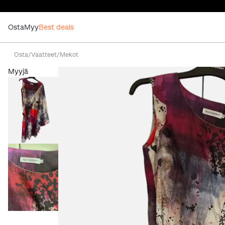
Osta
Myy
Best deals
Osta
/
Vaatteet
/
Mekot
Myyjä