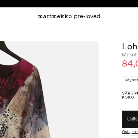
Loh
Mekot
84,
Käytet
VÄRI
:
P
KOKO
Lisää
Ostajan 