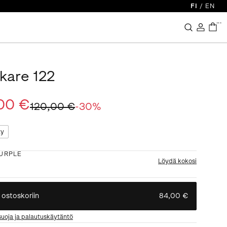
FI
/
EN
...
kare 122
00 €
120,00 €
-
30
%
ty
URPLE
Löydä kokosi
 ostoskoriin
84,00 €
suoja ja palautuskäytäntö