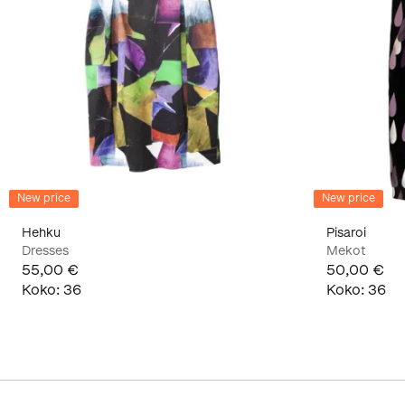
New price
New price
Hehku
Pisaroi
Dresses
Mekot
55,00 €
50,00 €
Koko
:
36
Koko
:
36