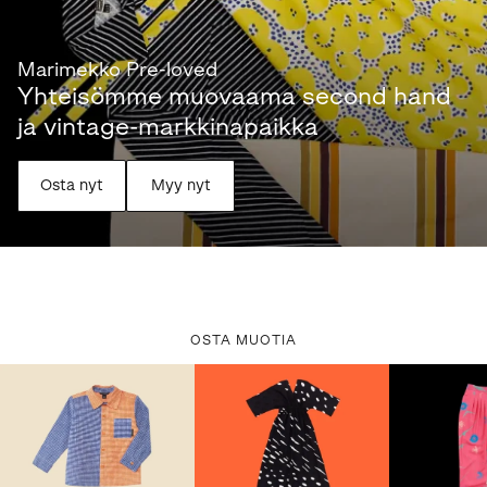
Marimekko Pre-loved
Yhteisömme muovaama second hand
ja vintage-markkinapaikka
Osta nyt
Myy nyt
OSTA MUOTIA