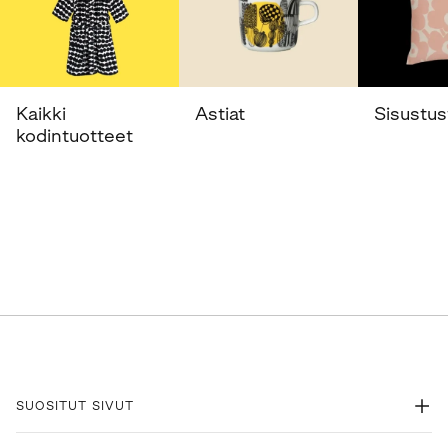
Kaikki
Astiat
Sisustust
kodintuotteet
SUOSITUT SIVUT