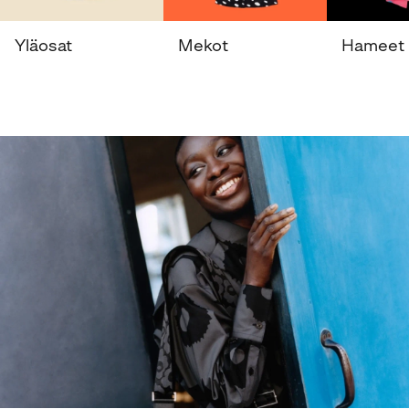
Yläosat
Mekot
Hameet