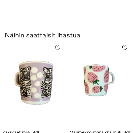
Näihin saattaisit ihastua
Kaksoset muki 4dl
Marimekko mansikka muki 4dl