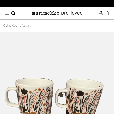
...
Osta
/
Kotiin
/
Astiat