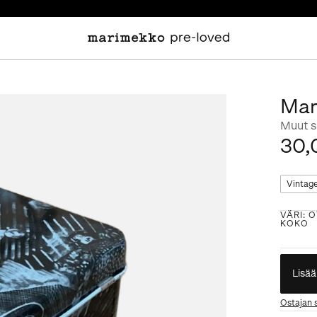
Mar
Muut s
30,
Vintag
VÄRI
:
O
KOKO
Lisää
Ostajan 