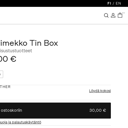
FI
/
EN
...
imekko Tin Box
isustustuotteet
00 €
e
THER
Löydä kokosi
 ostoskoriin
30,00 €
suoja ja palautuskäytäntö