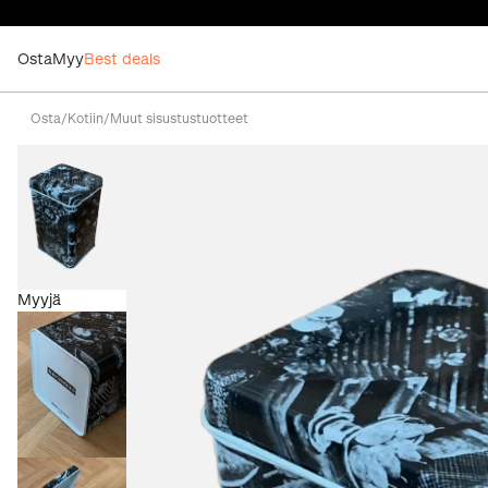
Osta
Myy
Best deals
Osta
/
Kotiin
/
Muut sisustustuotteet
Myyjä