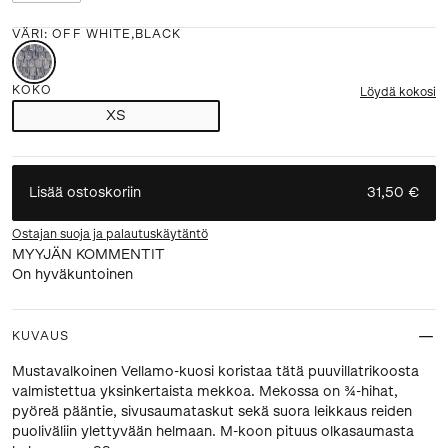
VÄRI
:
OFF WHITE,BLACK
KOKO
Löydä kokosi
XS
Lisää ostoskoriin
31,50 €
Ostajan suoja ja palautuskäytäntö
MYYJÄN KOMMENTIT
On hyväkuntoinen
KUVAUS
Mustavalkoinen Vellamo-kuosi koristaa tätä puuvillatrikoosta
valmistettua yksinkertaista mekkoa. Mekossa on ¾-hihat,
pyöreä pääntie, sivusaumataskut sekä suora leikkaus reiden
puoliväliin ylettyvään helmaan. M-koon pituus olkasaumasta