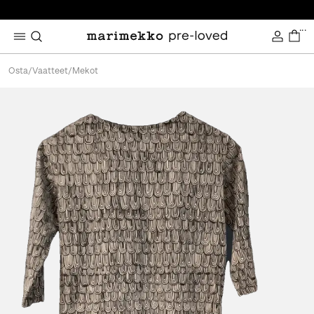
...
Osta
/
Vaatteet
/
Mekot