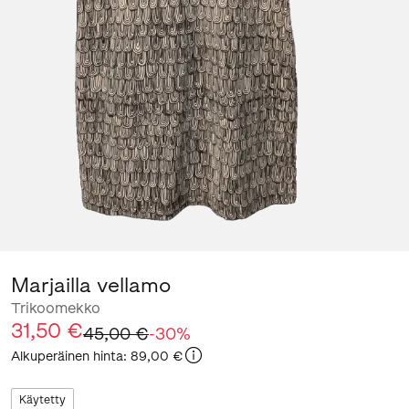
Marjailla vellamo
Trikoomekko
31,50 €
45,00 €
-
30
%
Alkuperäinen hinta
:
89,00 €
Käytetty