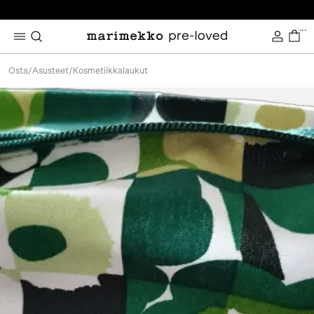
...
Osta
/
Asusteet
/
Kosmetiikkalaukut