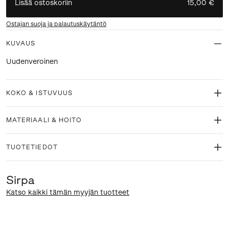
Lisää ostoskoriin
15,00 €
Ostajan suoja ja palautuskäytäntö
KUVAUS
Uudenveroinen
KOKO & ISTUVUUS
MATERIAALI & HOITO
TUOTETIEDOT
Sirpa
Katso kaikki tämän myyjän tuotteet