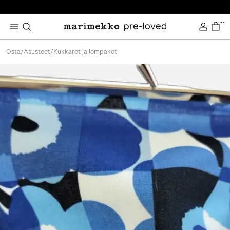
...
Osta
/
Asusteet
/
Kukkarot ja lompakot