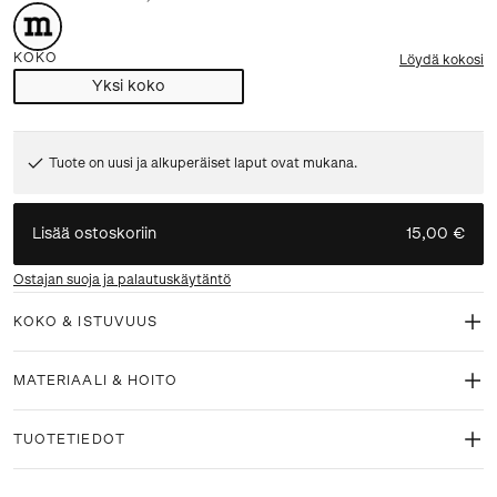
KOKO
Löydä kokosi
Yksi koko
Tuote on uusi ja alkuperäiset laput ovat mukana.
Lisää ostoskoriin
15,00 €
Ostajan suoja ja palautuskäytäntö
KOKO & ISTUVUUS
MATERIAALI & HOITO
TUOTETIEDOT