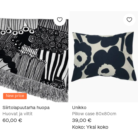
New price
Siirtolapuutarha huopa
Unikko
Huovat ja viltit
Pillow case 80x80cm
60,00 €
39,00 €
Koko
:
Yksi koko