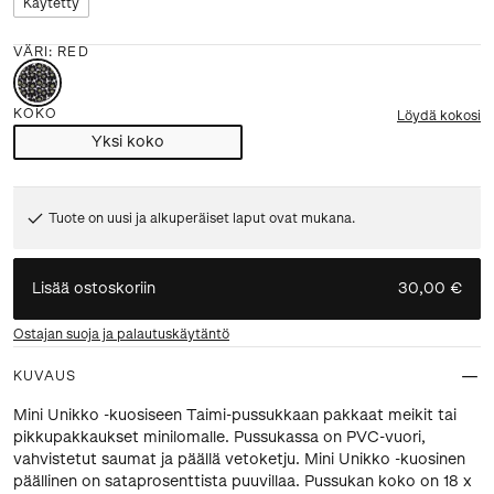
Käytetty
VÄRI
:
RED
KOKO
Löydä kokosi
Yksi koko
Tuote on uusi ja alkuperäiset laput ovat mukana.
Lisää ostoskoriin
30,00 €
Ostajan suoja ja palautuskäytäntö
KUVAUS
Mini Unikko -kuosiseen Taimi-pussukkaan pakkaat meikit tai
pikkupakkaukset minilomalle. Pussukassa on PVC-vuori,
vahvistetut saumat ja päällä vetoketju. Mini Unikko -kuosinen
päällinen on sataprosenttista puuvillaa. Pussukan koko on 18 x