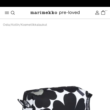
...
Osta
/
Kotiin
/
Kosmetiikkalaukut