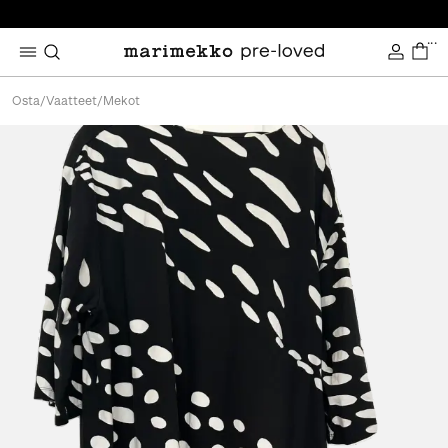
...
Osta
/
Vaatteet
/
Mekot