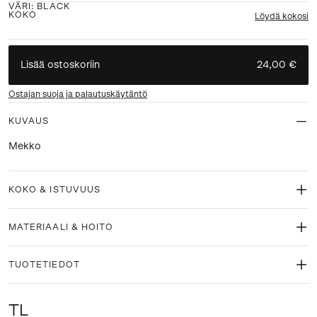
VÄRI
:
BLACK
KOKO
Löydä kokosi
Lisää ostoskoriin
24,00 €
Ostajan suoja ja palautuskäytäntö
KUVAUS
Mekko
KOKO & ISTUVUUS
MATERIAALI & HOITO
TUOTETIEDOT
TL