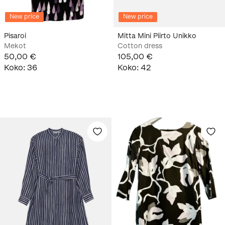
New price
New price
Pisaroi
Mitta Mini Piirto Unikko
Mekot
Cotton dress
50,00 €
105,00 €
Koko
:
36
Koko
:
42