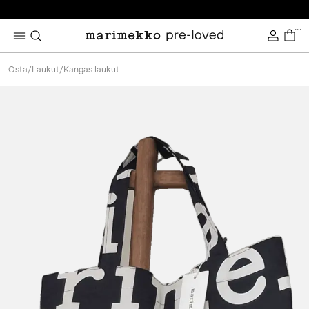
...
Osta
/
Laukut
/
Kangas laukut