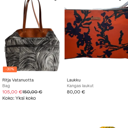
-
30
%
Ritja Vatanuotta
Laukku
Bag
Kangas laukut
105,00 €
150,00 €
80,00 €
Koko
:
Yksi koko