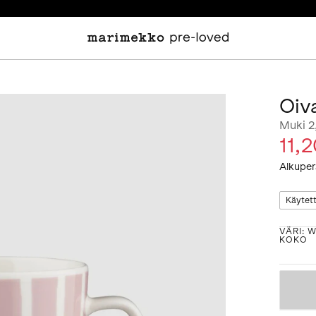
Oiv
Muki 2
11,
Alkuper
Käytet
VÄRI
:
W
KOKO