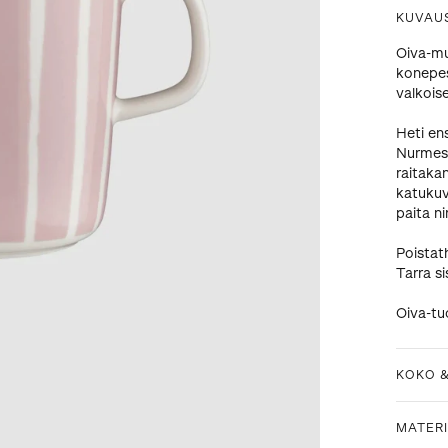
KUVAU
Oiva-mu
konepes
valkois
Heti en
Nurmesn
raitaka
katukuv
paita n
Poistat
Tarra si
Oiva-tu
KOKO 
MATERI