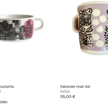
apuutarha
Kaksoset muki 4dl
l
Astiat
35,00 €
koko