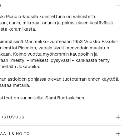
S
ki Piccolo-kuosilla koristettuna on valmistettu
un, uunin, mikroaaltouunin ja pakastuksen kestävästä
esta keramiikasta.
simmäisenä Marimekko-vuotenaan 1953 Vuokko Eskolin-
iemi loi Piccolon, vapain siveltimenvedoin maalatun
nkaan. Kolme vuotta myöhemmin kauppoihin ja
aan ilmestyi – ilmeisesti pysyvästi – kankaasta tehty
imeltään Jokapoika.
han astioiden pohjassa olevan tuotetarran ennen käyttöä.
sältää metallia.
otteet on suunnitellut Sami Ruotsalainen.
& ISTUVUUS
AALI & HOITO