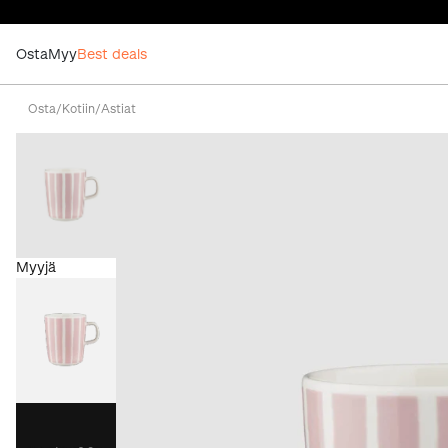
Osta
Myy
Best deals
Osta
/
Kotiin
/
Astiat
Myyjä