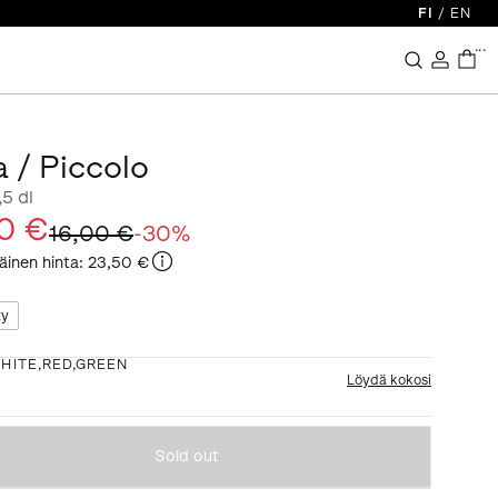
FI
/
EN
...
a / Piccolo
,5 dl
20 €
16,00 €
-
30
%
äinen hinta
:
23,50 €
ty
HITE,RED,GREEN
Löydä kokosi
Sold out