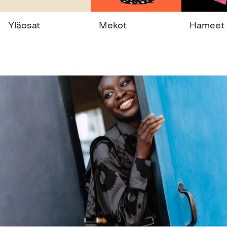
Yläosat
Mekot
Hameet