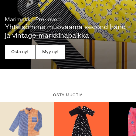
Marimekko Pre-loved
Yhteisömme muovaama second hand
ja vintage-markkinapaikka
Osta nyt
Myy nyt
OSTA MUOTIA