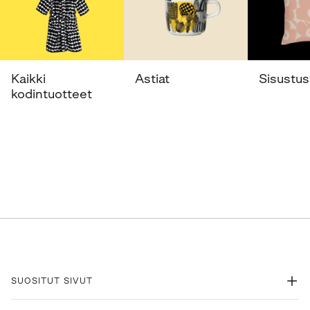
Kaikki
Astiat
Sisustust
kodintuotteet
SUOSITUT SIVUT