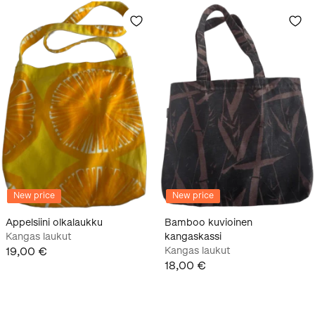
New price
New price
Appelsiini olkalaukku
Bamboo kuvioinen
Kangas laukut
kangaskassi
19,00 €
Kangas laukut
18,00 €