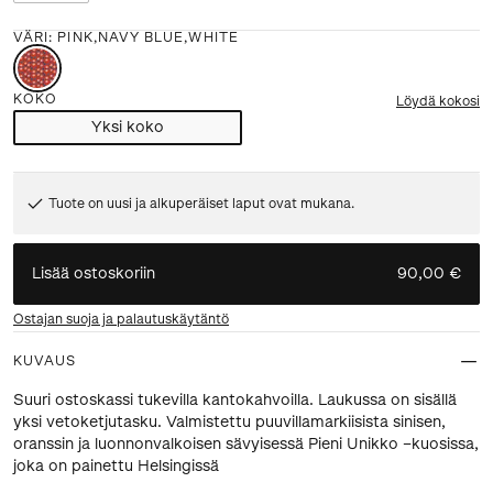
VÄRI
:
PINK,NAVY BLUE,WHITE
KOKO
Löydä kokosi
Yksi koko
Tuote on uusi ja alkuperäiset laput ovat mukana.
Lisää ostoskoriin
90,00 €
Ostajan suoja ja palautuskäytäntö
KUVAUS
Suuri ostoskassi tukevilla kantokahvoilla. Laukussa on sisällä
yksi vetoketjutasku. Valmistettu puuvillamarkiisista sinisen,
oranssin ja luonnonvalkoisen sävyisessä Pieni Unikko –kuosissa,
joka on painettu Helsingissä