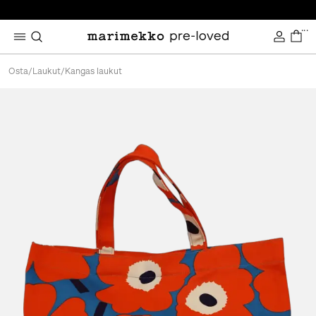
...
Osta
/
Laukut
/
Kangas laukut