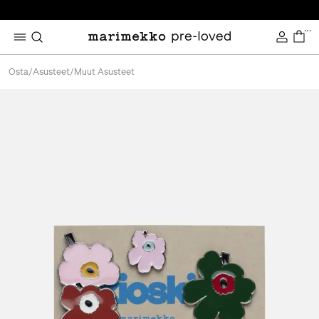
...
Osta
/
Asusteet
/
Muut Asusteet