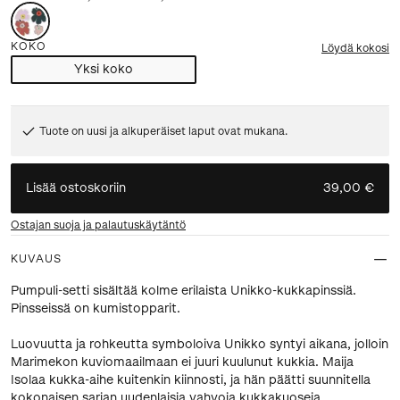
KOKO
Löydä kokosi
Yksi koko
Tuote on uusi ja alkuperäiset laput ovat mukana.
Lisää ostoskoriin
39,00 €
Ostajan suoja ja palautuskäytäntö
KUVAUS
Pumpuli-setti sisältää kolme erilaista Unikko-kukkapinssiä.
Pinsseissä on kumistopparit.
Luovuutta ja rohkeutta symboloiva Unikko syntyi aikana, jolloin
Marimekon kuviomaailmaan ei juuri kuulunut kukkia. Maija
Isolaa kukka-aihe kuitenkin kiinnosti, ja hän päätti suunnitella
kokonaisen sarjan uudenlaisia vahvoja kukkakuoseja.