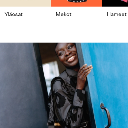
Yläosat
Mekot
Hameet