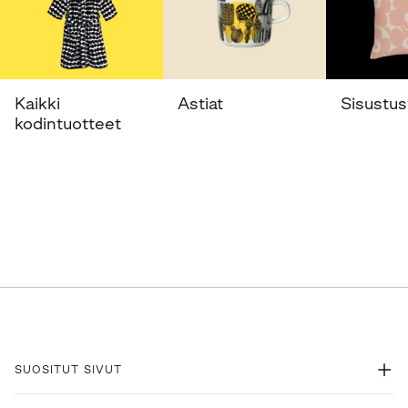
Kaikki
Astiat
Sisustust
kodintuotteet
SUOSITUT SIVUT