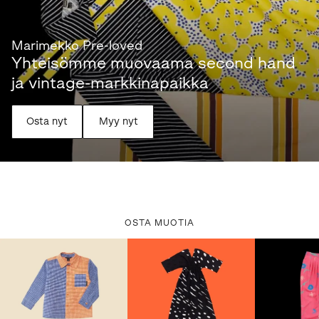
Marimekko Pre-loved
Yhteisömme muovaama second hand
ja vintage-markkinapaikka
Osta nyt
Myy nyt
OSTA MUOTIA