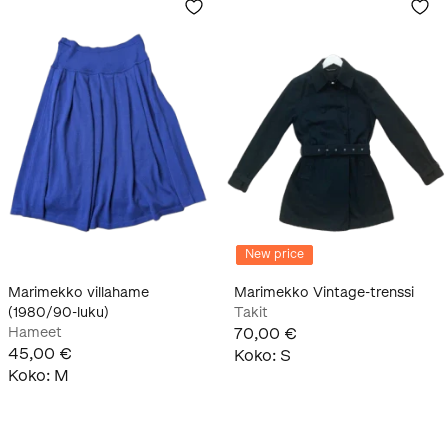
New price
Marimekko villahame
Marimekko Vintage-trenssi
(1980/90-luku)
Takit
Hameet
70,00 €
45,00 €
Koko
:
S
Koko
:
M