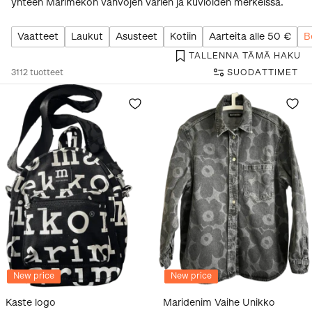
yhteen Marimekon vahvojen värien ja kuvioiden merkeissä.
Vaatteet
Laukut
Asusteet
Kotiin
Aarteita alle 50 €
B
TALLENNA TÄMÄ HAKU
3112
tuotteet
SUODATTIMET
New price
New price
Kaste logo
Maridenim Vaihe Unikko