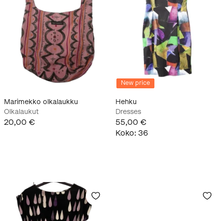
New price
Marimekko olkalaukku
Hehku
Olkalaukut
Dresses
20,00 €
55,00 €
Koko
:
36