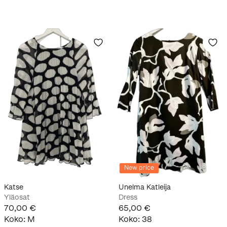
New price
Katse
Unelma Katleija
Yläosat
Dress
70,00 €
65,00 €
Koko
:
M
Koko
:
38