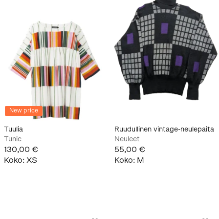
New price
Tuulia
Ruudullinen vintage-neulepaita
Tunic
Neuleet
130,00 €
55,00 €
Koko
:
XS
Koko
:
M