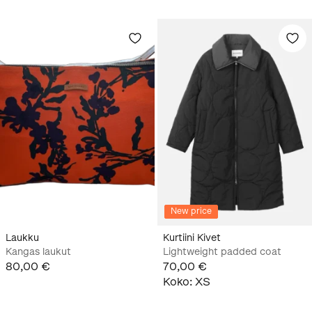
New price
Laukku
Kurtiini Kivet
Kangas laukut
Lightweight padded coat
80,00 €
70,00 €
Koko
:
XS