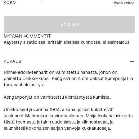
KOKO
Löydä kokosi
Sold out
MYYJÄN KOMMENTIT
Käytetty sisätiloissa, erittäin siistissä kunnossa, ei eläintalous
KUVAUS
Rinnekedolla-tennarit on valmistettu nahasta, johon on
painettu Unikko-kuosi. Kengissä on 4 cm paksut kumipohjat ja
tarranauhakiinnitys.
Kengänpohjat on valmistettu kierrätetystä kumista.
Unikko syntyi vuonna 1964, aikana, jolloin kukat eivät
kuuluneet Marimekon kuviomaailmaan. Maija Isola halusi luoda
tästä teemasta jotakin uudenlaista ja kiinnostavaa, ja
suunnitteli kokonaisen sarjan vahvoja kukkakuoseja.