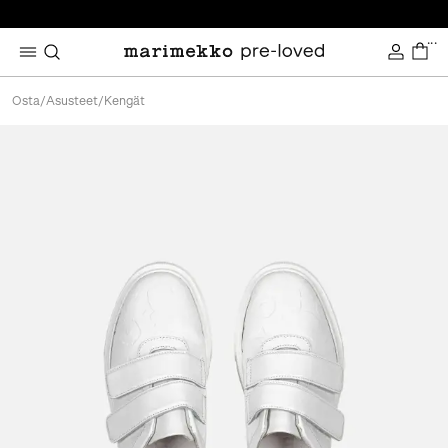
...
Osta
/
Asusteet
/
Kengät