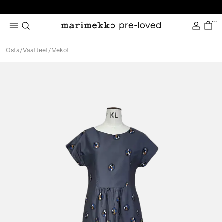
...
Osta
/
Vaatteet
/
Mekot