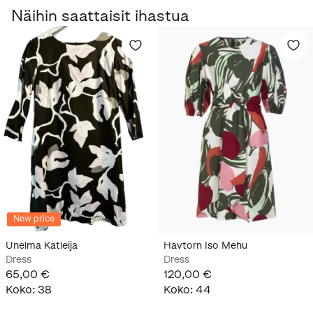
Näihin saattaisit ihastua
New price
Unelma Katleija
Havtorn Iso Mehu
Dress
Dress
65,00 €
120,00 €
Koko
:
38
Koko
:
44