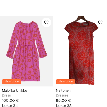
New price
New price
Majolika Unikko
Neitonen
Dress
Dresses
100,00 €
95,00 €
Koko
:
34
Koko
:
38