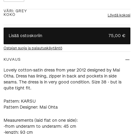
VÄRI
:
GREY
KOKO
Löydä kokosi
Lisää ostoskoriin
75,00 €
Ostajan suoja ja palautuskäytäntö
KUVAUS
Lovely cotton-satin dress from year 2012 designed by Mai
Otha. Dress has lining, zipper in back and pockets in side
seams. The dress is in very good condition. Size 38 - but is
quite tight fit.
Pattern: KARSU
Pattern Designer: Mai Ohta
Measurements (laid flat on one side):
-from underarm to underarm: 45 cm
-length: 93 cm