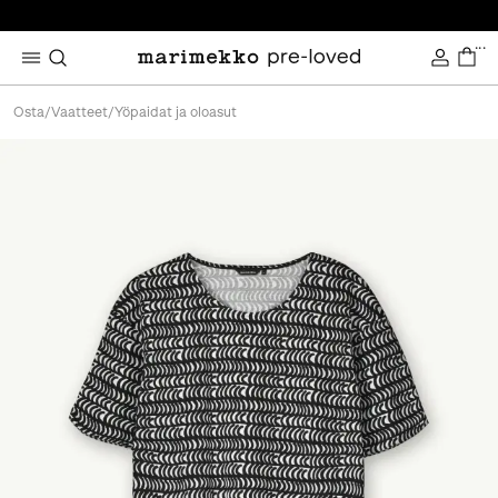
...
Osta
/
Vaatteet
/
Yöpaidat ja oloasut