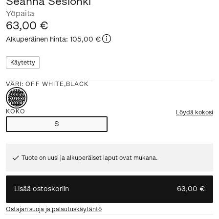
Seanna Seslonki
Yöpaita
63,00 €
Alkuperäinen hinta
:
105,00 €
Käytetty
VÄRI
:
OFF WHITE,BLACK
KOKO
Löydä kokosi
S
Tuote on uusi ja alkuperäiset laput ovat mukana.
Lisää ostoskoriin
63,00 €
Ostajan suoja ja palautuskäytäntö