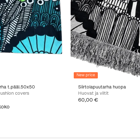
New price
arha t.pääl.50x50
Siirtolapuutarha huopa
ushion covers
Huovat ja viltit
60,00 €
koko