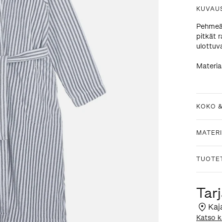
KUVAU
Pehmeäs
pitkät r
ulottuv
Materia
KOKO 
MATERI
TUOTE
Tarj
Kaj
Katso k