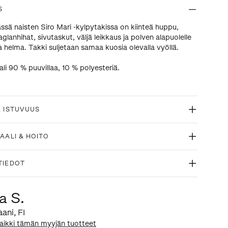
S
sä naisten Siro Mari -kylpytakissa on kiinteä huppu,
aglanhihat, sivutaskut, väljä leikkaus ja polven alapuolelle
a helma. Takki suljetaan samaa kuosia olevalla vyöllä.
ali 90 % puuvillaa, 10 % polyesteriä.
& ISTUVUUS
AALI & HOITO
TIEDOT
a S.
aani
,
FI
aikki tämän myyjän tuotteet