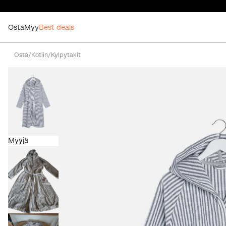
Osta
Myy
Best deals
Osta
/
Kotiin
/
Kylpytakit
Myyjä