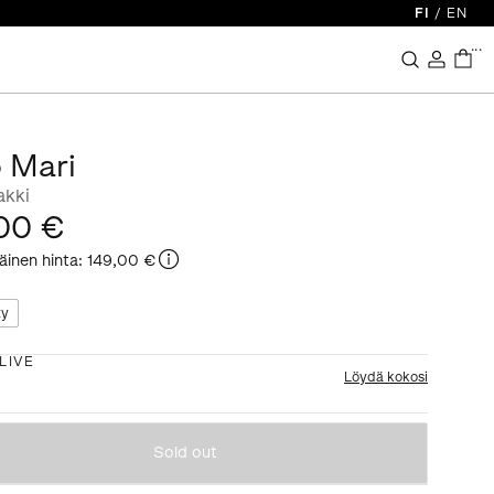
FI
/
EN
...
o Mari
akki
00 €
äinen hinta
:
149,00 €
ty
LIVE
Löydä kokosi
Sold out