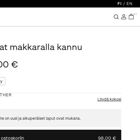
FI
/
EN
...
at makkaralla kannu
00 €
ty
THER
Löydä kokosi
te on uusi ja alkuperäiset laput ovat mukana.
 ostoskoriin
98,00 €