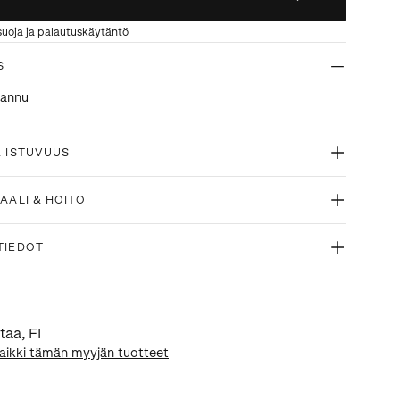
suoja ja palautuskäytäntö
S
kannu
& ISTUVUUS
AALI & HOITO
TIEDOT
taa
,
FI
aikki tämän myyjän tuotteet