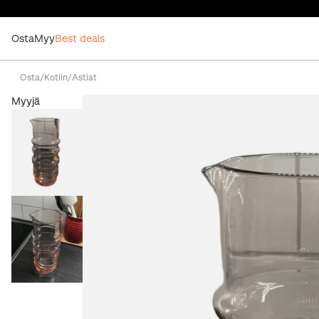
Osta
Myy
Best deals
Osta
/
Kotiin
/
Astiat
Myyjä