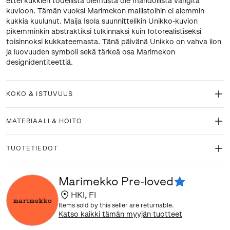
ettei kukkien todellista olemusta ole mahdollista vangita
kuvioon. Tämän vuoksi Marimekon mallistoihin ei aiemmin
kukkia kuulunut. Maija Isola suunnittelikin Unikko-kuvion
pikemminkin abstraktiksi tulkinnaksi kuin fotorealistiseksi
toisinnoksi kukkateemasta. Tänä päivänä Unikko on vahva ilon
ja luovuuden symboli sekä tärkeä osa Marimekon
designidentiteettiä.
KOKO & ISTUVUUS
MATERIAALI & HOITO
TUOTETIEDOT
Marimekko Pre-loved
HKI
,
FI
Items sold by this seller are returnable.
Katso kaikki tämän myyjän tuotteet