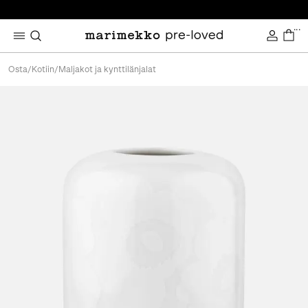
...
Osta
/
Kotiin
/
Maljakot ja kynttilänjalat