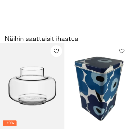
Näihin saattaisit ihastua
-
10
%