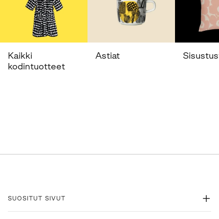
Kaikki
Astiat
Sisustust
kodintuotteet
SUOSITUT SIVUT