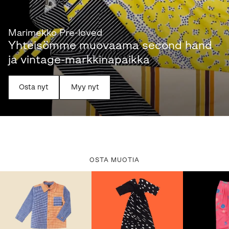
Marimekko Pre-loved
Yhteisömme muovaama second hand
ja vintage-markkinapaikka
Osta nyt
Myy nyt
OSTA MUOTIA