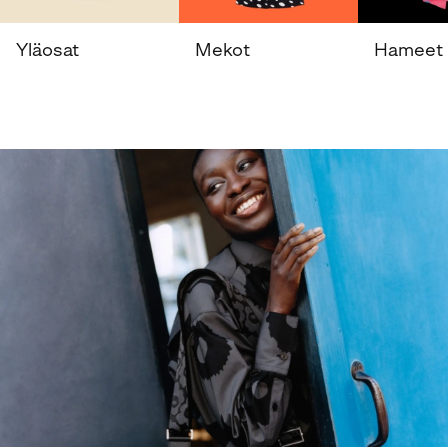
Yläosat
Mekot
Hameet