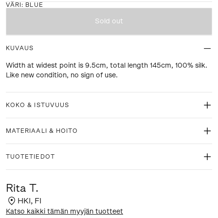
VÄRI
:
BLUE
Sold out
KUVAUS
Width at widest point is 9.5cm, total length 145cm, 100% silk.
Like new condition, no sign of use.
KOKO & ISTUVUUS
MATERIAALI & HOITO
TUOTETIEDOT
Rita T.
HKI
,
FI
Katso kaikki tämän myyjän tuotteet