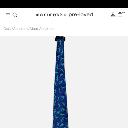
...
Osta
/
Asusteet
/
Muut Asusteet