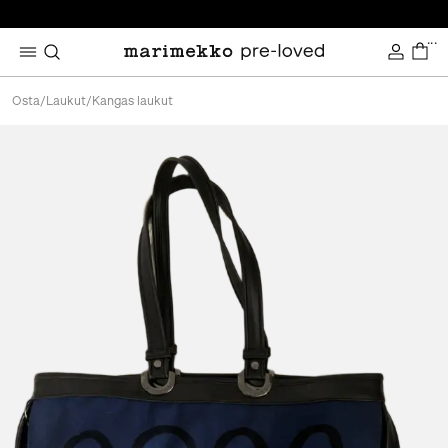
...
Osta
/
Laukut
/
Kangas laukut