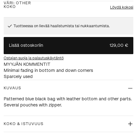
VÄRI
:
OTHER
KOKO
Löydä kokosi
Tuotteessa on lievää haalistumista tai nukkaantumista.
Lisää ostoskoriin
129,00 €
Ostajan suoja ja palautuskäytäntö
MYYJÄN KOMMENTIT
Minimal fading in bottom and down corners
Sparcely used
KUVAUS
Patterned blue black bag with leather bottom and other parts.
Several pouches with zipper.
KOKO & ISTUVUUS