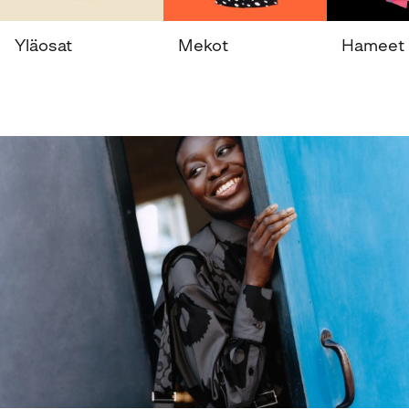
Yläosat
Mekot
Hameet