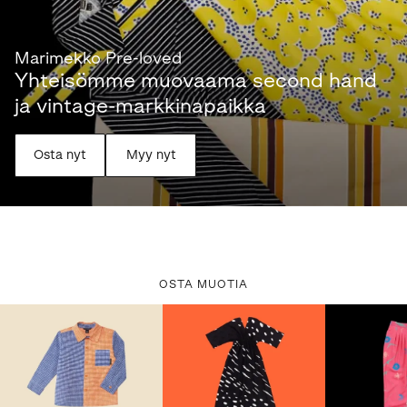
Marimekko Pre-loved
Yhteisömme muovaama second hand
ja vintage-markkinapaikka
Osta nyt
Myy nyt
OSTA MUOTIA