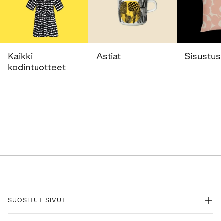
Kaikki
Astiat
Sisustust
kodintuotteet
SUOSITUT SIVUT