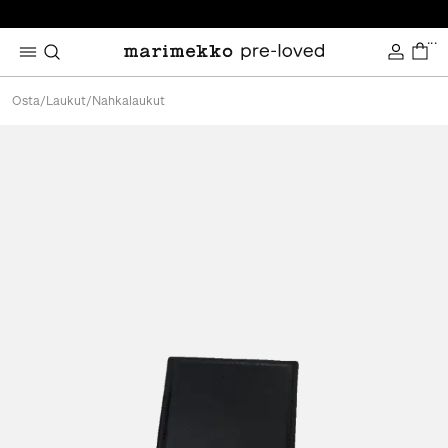
...
Osta
/
Laukut
/
Nahkalaukut