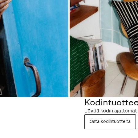
Kodintuottee
Löydä kodin ajattomat 
Osta kodintuotteita