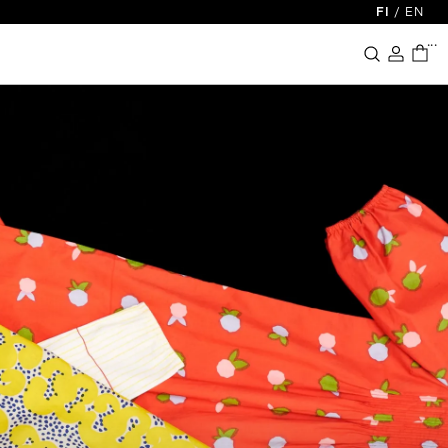
FI
/
EN
...