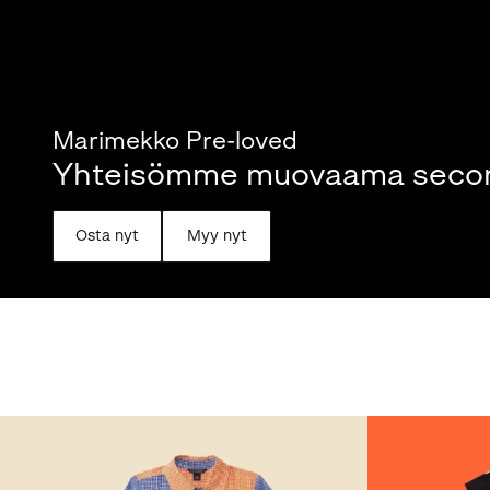
Marimekko Pre-loved
Yhteisömme muovaama second
Osta nyt
Myy nyt