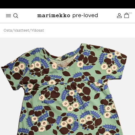
...
Osta
/
Vaatteet
/
Yläosat