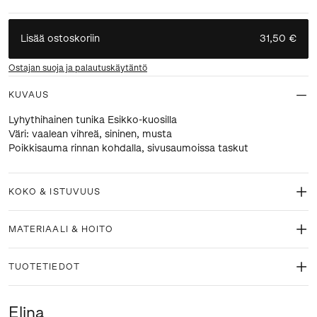
Lisää ostoskoriin
31,50 €
Ostajan suoja ja palautuskäytäntö
KUVAUS
Lyhythihainen tunika Esikko-kuosilla
Väri: vaalean vihreä, sininen, musta
Poikkisauma rinnan kohdalla, sivusaumoissa taskut
KOKO & ISTUVUUS
MATERIAALI & HOITO
TUOTETIEDOT
Elina