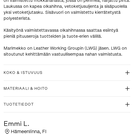
on valmistettu mokkanahasta, jossa on pehmeä, harjattu pinta.
Laukussa on kapea olkahihna, vetoketjusuljenta ja sisäpuolella
yksi vetoketjutasku. Sisävuori on valmistettu kierrätetystä
polyesterista.
Käsityönä valmistettavassa olkahihnassa saattaa esiintyä
pieniä pituuseroja tuotteiden ja tuote-erien välillä.
Marimekko on Leather Working Groupin (LWG) jäsen. LWG on
sitoutunut kehittämään vastuullisempaa nahan valmistusta.
KOKO & ISTUVUUS
MATERIAALI & HOITO
TUOTETIEDOT
Emmi L.
Hämeenlinna
,
FI