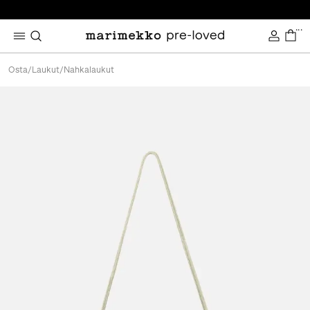
...
Osta
/
Laukut
/
Nahkalaukut