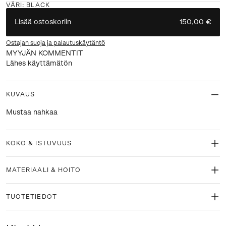
VÄRI
:
BLACK
Lisää ostoskoriin
150,00 €
Ostajan suoja ja palautuskäytäntö
MYYJÄN KOMMENTIT
Lähes käyttämätön
KUVAUS
Mustaa nahkaa
KOKO & ISTUVUUS
MATERIAALI & HOITO
TUOTETIEDOT