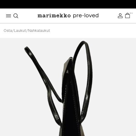
...
Osta
/
Laukut
/
Nahkalaukut