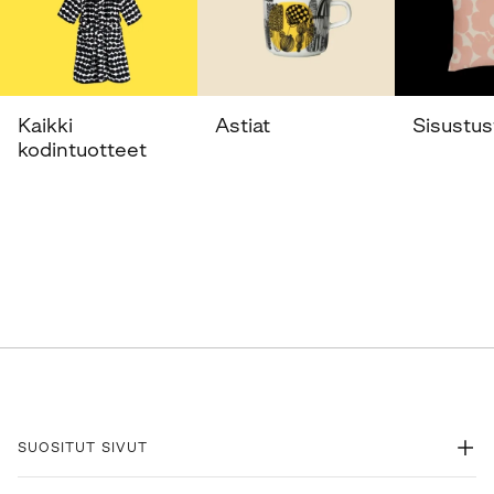
Kaikki
Astiat
Sisustust
kodintuotteet
SUOSITUT SIVUT