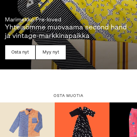
Marimekko Pre-loved
Yhteisömme muovaama second hand
ja vintage-markkinapaikka
Osta nyt
Myy nyt
OSTA MUOTIA