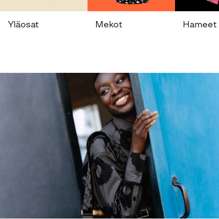
Yläosat
Mekot
Hameet