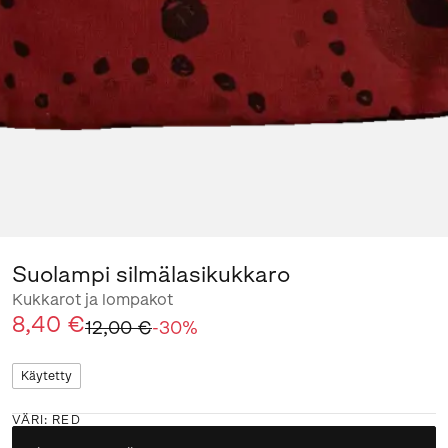
Suolampi silmälasikukkaro
Kukkarot ja lompakot
8,40 €
12,00 €
-
30
%
Käytetty
VÄRI
:
RED