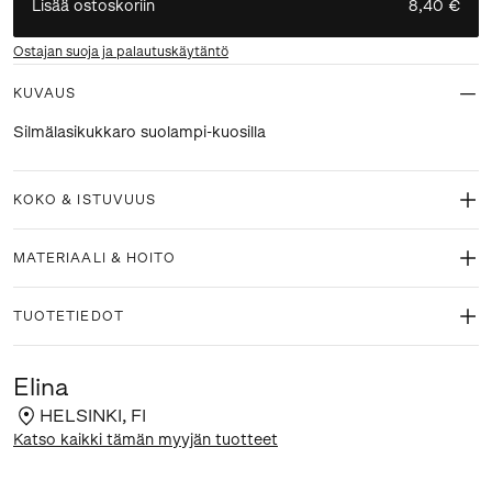
Lisää ostoskoriin
8,40 €
Ostajan suoja ja palautuskäytäntö
KUVAUS
Silmälasikukkaro suolampi-kuosilla
KOKO & ISTUVUUS
MATERIAALI & HOITO
TUOTETIEDOT
Elina
HELSINKI
,
FI
Katso kaikki tämän myyjän tuotteet