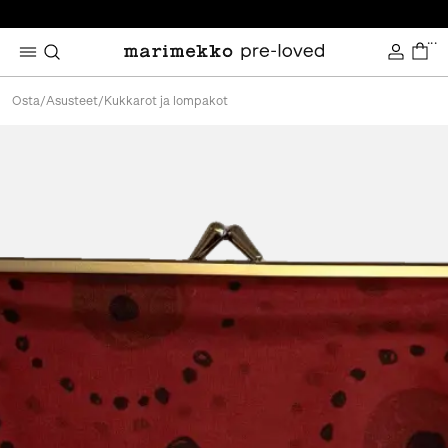
...
Osta
/
Asusteet
/
Kukkarot ja lompakot