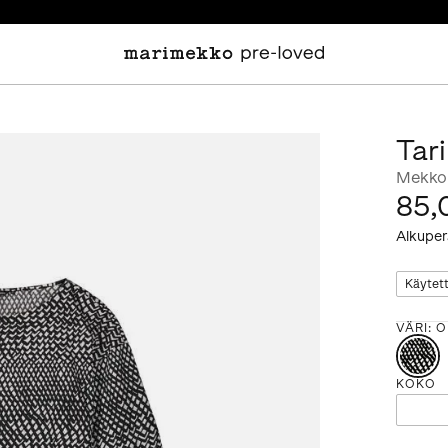
Tar
Mekko
85,
Alkuper
Käytet
VÄRI
:
O
KOKO