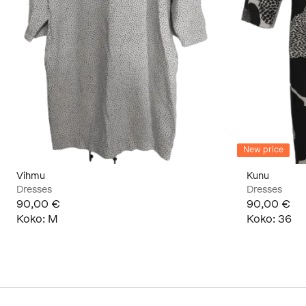
New price
Vihmu
Kunu
Dresses
Dresses
90,00 €
90,00 €
Koko
:
M
Koko
:
36