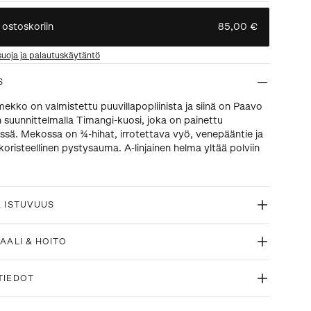
 ostoskoriin
85,00 €
suoja ja palautuskäytäntö
S
mekko on valmistettu puuvillapopliinista ja siinä on Paavo
 suunnittelmalla Timangi-kuosi, joka on painettu
issä. Mekossa on ¾-hihat, irrotettava vyö, venepääntie ja
koristeellinen pystysauma. A-linjainen helma yltää polviin
& ISTUVUUS
AALI & HOITO
TIEDOT