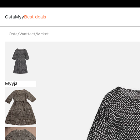
Osta
Myy
Best deals
Osta
/
Vaatteet
/
Mekot
Myyjä