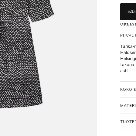
Lisää
Ostajan 
KUVAU
Tarika-
Halosen
Helsing
takana 
asti.
KOKO 
MATERI
TUOTE