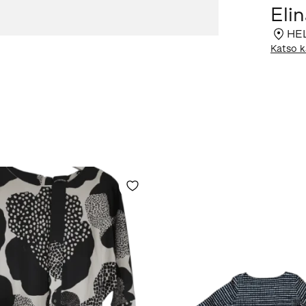
Eli
HE
Katso k