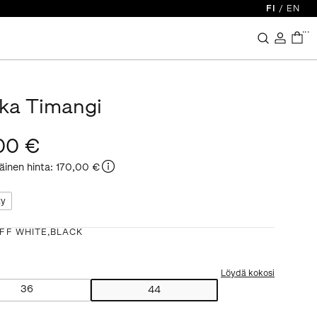
FI
/
EN
...
ika Timangi
00 €
äinen hinta
:
170,00 €
ty
FF WHITE,BLACK
Löydä kokosi
36
44