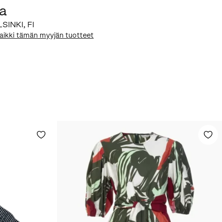
na
LSINKI
,
FI
aikki tämän myyjän tuotteet