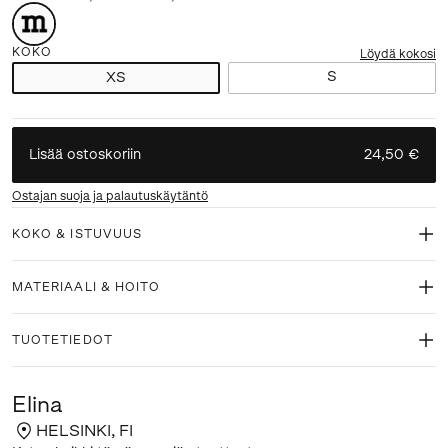
KOKO
Löydä kokosi
S
XS
Lisää ostoskoriin
24,50 €
Ostajan suoja ja palautuskäytäntö
KOKO & ISTUVUUS
MATERIAALI & HOITO
TUOTETIEDOT
Elina
HELSINKI
,
FI