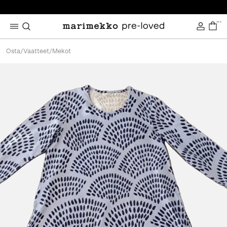
...
Osta
/
Vaatteet
/
Mekot